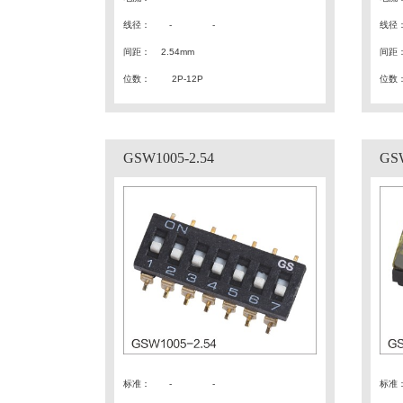
线径
：
- -
线径
间距
：
2.54mm
间距
位数：
2P-12P
位数
GSW1005-2.54
GSW
标准
：
-
-
标准