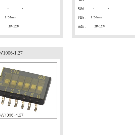
：
- -
线径
：
- -
：
2.54mm
间距
：
2.54mm
：
2P-12P
位数：
2P-12P
1006-1.27
：
-
-