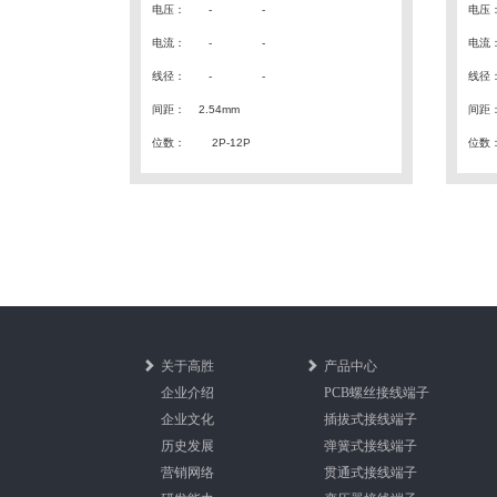
电压
：
- -
电压
电流
：
- -
电流
线径
：
- -
线径
间距
：
2.54mm
间距
位数：
2P-12P
位数
关于高胜
产品中心
企业介绍
PCB螺丝接线端子
企业文化
插拔式接线端子
历史发展
弹簧式接线端子
营销网络
贯通式接线端子